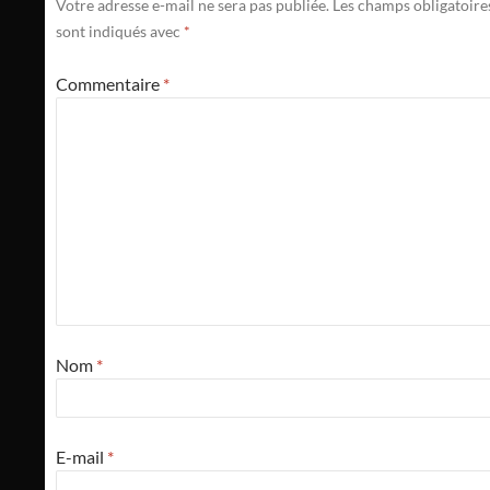
Votre adresse e-mail ne sera pas publiée.
Les champs obligatoire
sont indiqués avec
*
Commentaire
*
Nom
*
E-mail
*