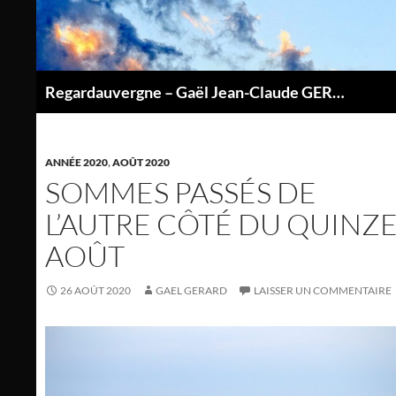
Aller
au
contenu
Regardauvergne – Gaël Jean-Claude GERARD
P
ANNÉE 2020
,
AOÛT 2020
SOMMES PASSÉS DE
L’AUTRE CÔTÉ DU QUINZ
AOÛT
26 AOÛT 2020
GAEL GERARD
LAISSER UN COMMENTAIRE