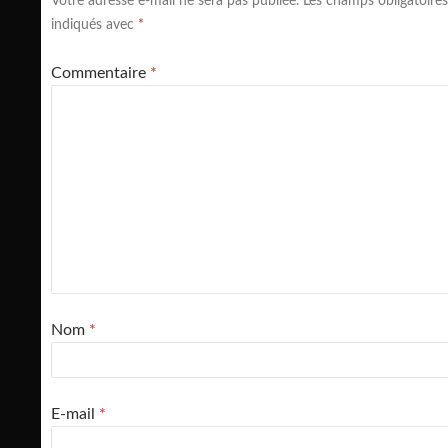
Votre adresse e-mail ne sera pas publiée.
Les champs obligatoires
indiqués avec
*
Commentaire
*
Nom
*
E-mail
*