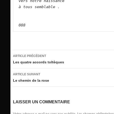
vers notre naissance
à tous semblable .
088
Navigation
ARTICLE PRÉCÉDENT
des
Les quatre accords toltèques
articles
ARTICLE SUIVANT
Le chemin de la rose
LAISSER UN COMMENTAIRE