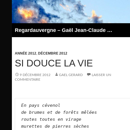
Aller
au
contenu
Regardauvergne – Gaël Jean-Claude GERARD
ANNÉE 2012
,
DÉCEMBRE 2012
SI DOUCE LA VIE
9 DÉCEMBRE 2012
GAEL GERARD
LAISSER UN
COMMENTAIRE
En pays cévenol
de brumes et de forêts mêlées
routes toutes en virage
murettes de pierres sèches