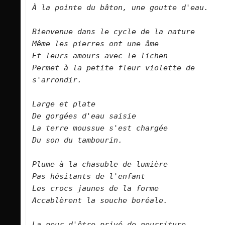
À la pointe du bâton, une goutte d'eau.      

Bienvenue dans le cycle de la nature   

Même les pierres ont une âme   

Et leurs amours avec le lichen   

Permet à la petite fleur violette de 
s'arrondir.      

Large et plate   

De gorgées d'eau saisie   

La terre moussue s'est chargée   

Du son du tambourin.      

Plume à la chasuble de lumière   

Pas hésitants de l'enfant   

Les crocs jaunes de la forme   

Accablèrent la souche boréale.      

La peur d'être privé de nourriture   
