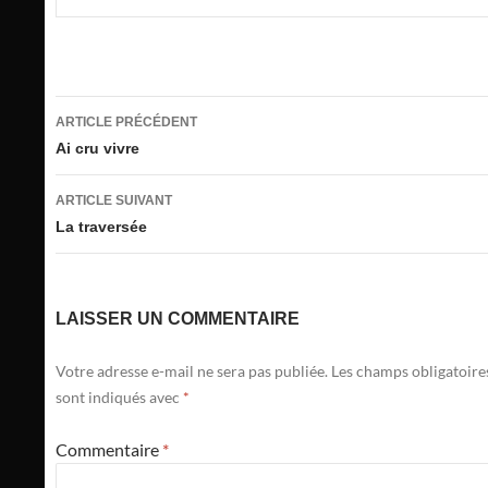
Navigation
ARTICLE PRÉCÉDENT
des
Ai cru vivre
articles
ARTICLE SUIVANT
La traversée
LAISSER UN COMMENTAIRE
Votre adresse e-mail ne sera pas publiée.
Les champs obligatoire
sont indiqués avec
*
Commentaire
*