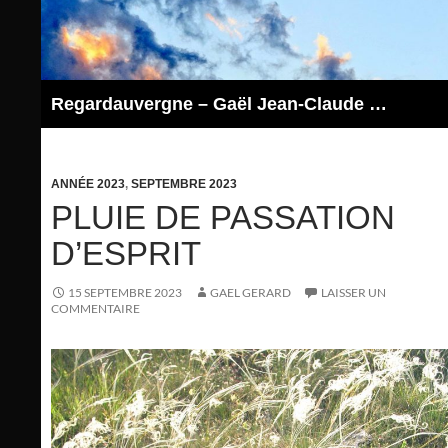
Aller
au
contenu
Regardauvergne – Gaël Jean-Claude GERARD
ANNÉE 2023
,
SEPTEMBRE 2023
PLUIE DE PASSATION
D’ESPRIT
15 SEPTEMBRE 2023
GAEL GERARD
LAISSER UN
COMMENTAIRE