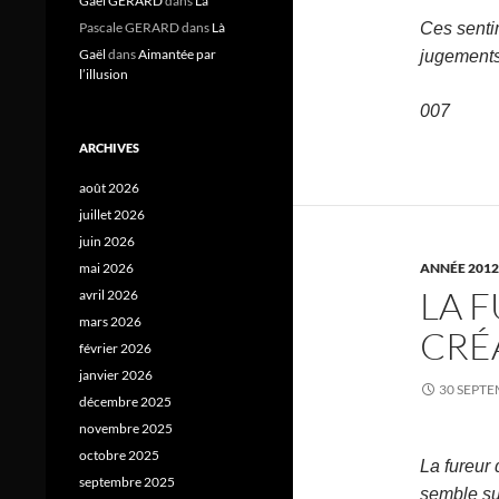
Gael GERARD
dans
Là
Pascale GERARD
dans
Là
Ces sentim
Gaël
dans
Aimantée par
jugements 
l’illusion
007
ARCHIVES
août 2026
juillet 2026
juin 2026
mai 2026
ANNÉE 2012
LA F
avril 2026
mars 2026
CRÉ
février 2026
janvier 2026
30 SEPTE
décembre 2025
novembre 2025
octobre 2025
La fureur 
septembre 2025
semble sur