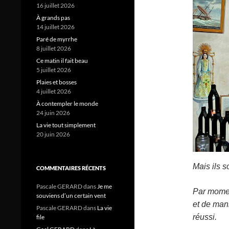
16 juillet 2026
À grands pas
14 juillet 2026
Paré de myrrhe
8 juillet 2026
Ce matin il fait beau
5 juillet 2026
Plaies et bosses
4 juillet 2026
À contempler le monde
24 juin 2026
La vie tout simplement
20 juin 2026
Mais ils s
COMMENTAIRES RÉCENTS
Pascale GERARD
dans
Je me
Par momen
souviens d’un certain vent
et de man
Pascale GERARD
dans
La vie
réussi.
file