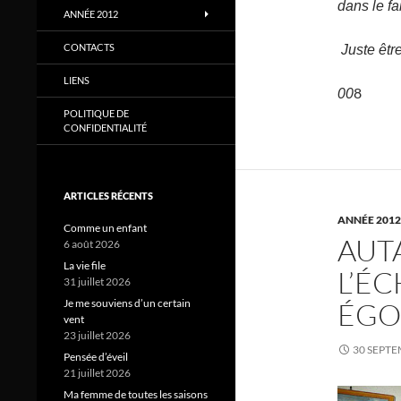
dans le fai
ANNÉE 2012
CONTACTS
Juste être
LIENS
8
00
POLITIQUE DE
CONFIDENTIALITÉ
ARTICLES RÉCENTS
ANNÉE 2012
Comme un enfant
AUT
6 août 2026
La vie file
L’É
31 juillet 2026
ÉGO
Je me souviens d’un certain
vent
23 juillet 2026
30 SEPTE
Pensée d’éveil
21 juillet 2026
Ma femme de toutes les saisons