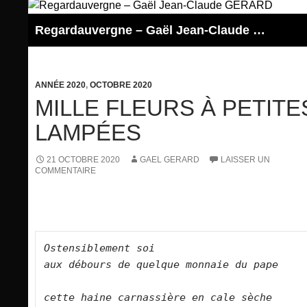
Aller
au
Regardauvergne – Gaël Jean-Claude GERARD
contenu
ANNÉE 2020
,
OCTOBRE 2020
MILLE FLEURS À PETITE
LAMPÉES
21 OCTOBRE 2020
GAEL GERARD
LAISSER UN
COMMENTAIRE
Ostensiblement soi     
aux débours de quelque monnaie du pape     
cette haine carnassière en cale sèche    