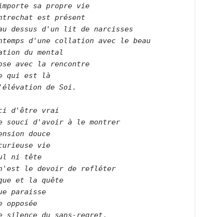
importe sa propre vie    
ntrechat est présent    
au dessus d'un lit de narcisses    
ntemps d'une collation avec le beau    
ation du mental    
ose avec la rencontre    
e qui est là    
'élévation de Soi.         
ci d'être vrai    
e souci d'avoir à le montrer    
ension douce    
curieuse vie    
ul ni tête    
n'est le devoir de refléter    
que et la quête    
ue paraisse    
e opposée
e silence du sans-regret
.
