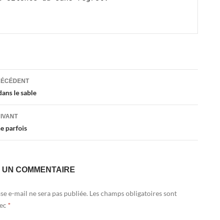
ation
RÉCÉDENT
dans le sable
es
UIVANT
ne parfois
R UN COMMENTAIRE
se e-mail ne sera pas publiée.
Les champs obligatoires sont
vec
*