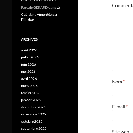
Gael GERARD
dans
Là
Comment
Pascale GERARD
dans
Là
Gaël
dans
Aimantée par
l’illusion
ARCHIVES
août 2026
juillet 2026
juin 2026
mai 2026
avril 2026
Nom
*
mars 2026
février 2026
janvier 2026
E-mail
*
décembre 2025
novembre 2025
octobre 2025
septembre 2025
Site web