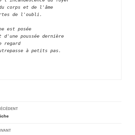
e l'incandescence du foyer   

du corps et de l'âme   

rtes de l'oubli.      

he est posée   

t d'une poussée dernière   

e regard   

utrepasse à petits pas.      

ation
RÉCÉDENT
eiche
es
UIVANT