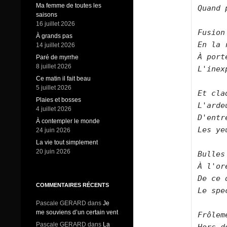
Ma femme de toutes les
Quand 
saisons
16 juillet 2026
Fusion
À grands pas
En la 
14 juillet 2026
À port
Paré de myrrhe
8 juillet 2026
L'inex
Ce matin il fait beau
5 juillet 2026
Et cla
Plaies et bosses
L'arde
4 juillet 2026
D'entr
À contempler le monde
Les ye
24 juin 2026
La vie tout simplement
20 juin 2026
Bulles
À l'or
De ce 
COMMENTAIRES RÉCENTS
Le spe
Pascale GERARD
dans
Je
me souviens d’un certain vent
Frôlem
Pascale GERARD
dans
La