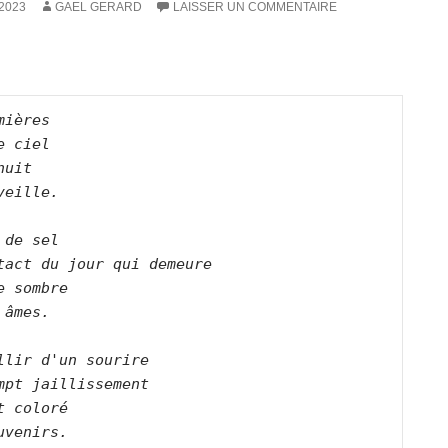
 2023
GAEL GERARD
LAISSER UN COMMENTAIRE
mières   

e ciel   

nuit   

veille.      

 de sel   

tact du jour qui demeure   

e sombre   

 âmes.      

llir d'un sourire   

mpt jaillissement   

t coloré   

uvenirs.      
