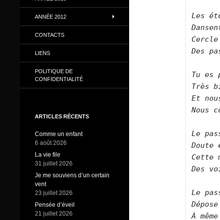
Les ét
ANNÉE 2012
Dansen
CONTACTS
Cercle
Des pa
LIENS
POLITIQUE DE
Tu es 
CONFIDENTIALITÉ
Très b
Et nou
Nous c
ARTICLES RÉCENTS
Le pas
Comme un enfant
6 août 2026
Doute 
La vie file
Cette 
31 juillet 2026
Des vo
Je me souviens d’un certain
vent
Le pas
23 juillet 2026
Dépose
Pensée d’éveil
21 juillet 2026
À même