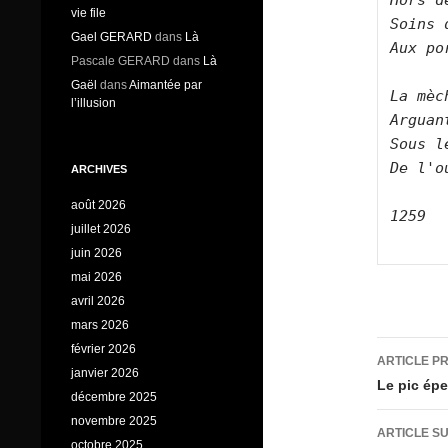
Hors d
vie file
Soins 
Gael GERARD
dans
Là
Aux po
Pascale GERARD
dans
Là
Gaël
dans
Aimantée par
La mèc
l’illusion
Arguan
Sous l
De l'o
ARCHIVES
août 2026
1259

juillet 2026
juin 2026
mai 2026
avril 2026
mars 2026
Navig
février 2026
ARTICLE P
janvier 2026
des
Le pic ép
décembre 2025
articl
novembre 2025
ARTICLE S
octobre 2025