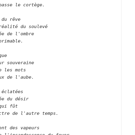
passe le cortège.      

 du rêve   

réalité du soulevé   

ée de l'ombre   

primable.      

que   

ur souveraine   

e les mots   

ux de l'aube.      

 éclatées   

ée du désir   

qui fût   

ctre de l'autre temps.      

ent des vapeurs   
