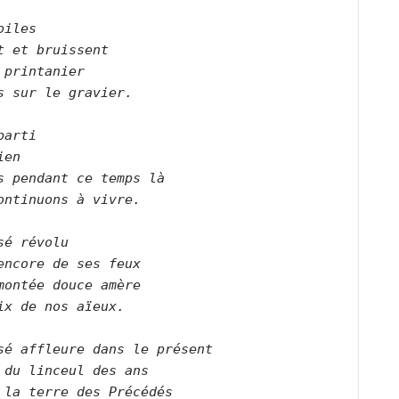
oiles   

t et bruissent   

 printanier   

s sur le gravier.      

parti   

ien   

s pendant ce temps là   

ontinuons à vivre.      

sé révolu   

encore de ses feux   

montée douce amère   

ix de nos aïeux.      

sé affleure dans le présent   

 du linceul des ans   

 la terre des Précédés   
