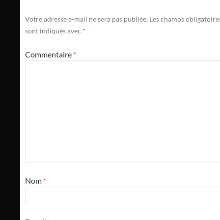
Votre adresse e-mail ne sera pas publiée.
Les champs obligatoire
sont indiqués avec
*
Commentaire
*
Nom
*