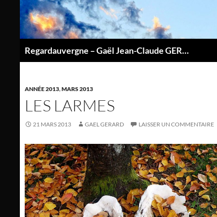
Aller
au
contenu
Regardauvergne – Gaël Jean-Claude GERARD
P
ANNÉE 2013
,
MARS 2013
LES LARMES
21 MARS 2013
GAEL GERARD
LAISSER UN COMMENTAIRE