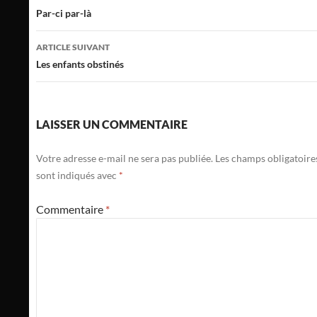
des
Par-ci par-là
articles
ARTICLE SUIVANT
Les enfants obstinés
LAISSER UN COMMENTAIRE
Votre adresse e-mail ne sera pas publiée.
Les champs obligatoire
sont indiqués avec
*
Commentaire
*