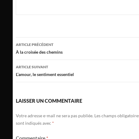
Navigation
ARTICLE PRÉCÉDENT
des
À la croisée des chemins
articles
ARTICLE SUIVANT
L’amour, le sentiment essentiel
LAISSER UN COMMENTAIRE
Votre adresse e-mail ne sera pas publiée.
Les champs obligatoire
sont indiqués avec
*
Commentaire
*