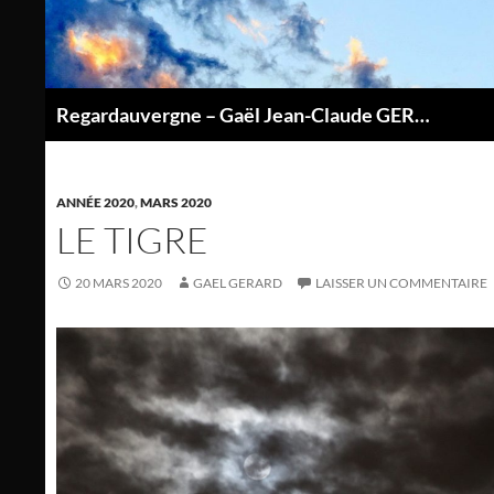
Aller
au
contenu
Regardauvergne – Gaël Jean-Claude GERARD
P
ANNÉE 2020
,
MARS 2020
LE TIGRE
20 MARS 2020
GAEL GERARD
LAISSER UN COMMENTAIRE