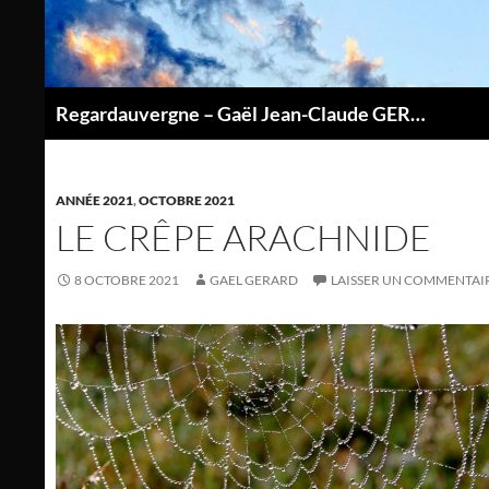
Aller
au
contenu
Regardauvergne – Gaël Jean-Claude GERARD
P
ANNÉE 2021
,
OCTOBRE 2021
LE CRÊPE ARACHNIDE
8 OCTOBRE 2021
GAEL GERARD
LAISSER UN COMMENTAI