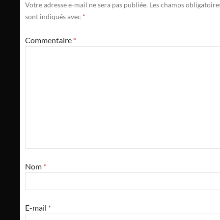
Votre adresse e-mail ne sera pas publiée.
Les champs obligatoire
sont indiqués avec
*
Commentaire
*
Nom
*
E-mail
*