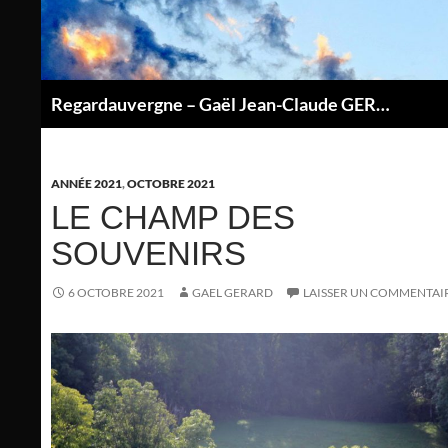
Aller
au
contenu
Regardauvergne – Gaël Jean-Claude GERARD
P
ANNÉE 2021
,
OCTOBRE 2021
LE CHAMP DES
SOUVENIRS
6 OCTOBRE 2021
GAEL GERARD
LAISSER UN COMMENTAI