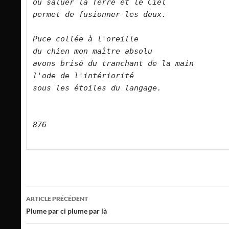
où saluer la Terre et le Ciel   

permet de fusionner les deux.        

Puce collée à l'oreille   

du chien mon maître absolu   

avons brisé du tranchant de la main 
l'ode de l'intériorité     

sous les étoiles du langage.      

876

Navigation
ARTICLE PRÉCÉDENT
des
Plume par ci plume par là