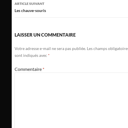
articles
ARTICLE SUIVANT
Les chauve-souris
LAISSER UN COMMENTAIRE
Votre adresse e-mail ne sera pas publiée.
Les champs obligatoire
sont indiqués avec
*
Commentaire
*