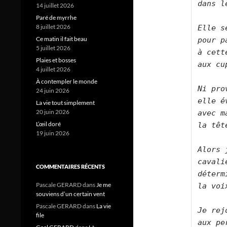
dans l
14 juillet 2026
Paré de myrrhe
8 juillet 2026
Elle s
Ce matin il fait beau
pour p
5 juillet 2026
à cett
Plaies et bosses
aux cu
4 juillet 2026
À contempler le monde
Ni pro
24 juin 2026
elle é
La vie tout simplement
20 juin 2026
avec m
L’œil doré
la têt
19 juin 2026
Alors 
cavali
COMMENTAIRES RÉCENTS
déterm
Pascale GERARD
dans
Je me
la voi
souviens d’un certain vent
Pascale GERARD
dans
La vie
Je rej
file
aux pe