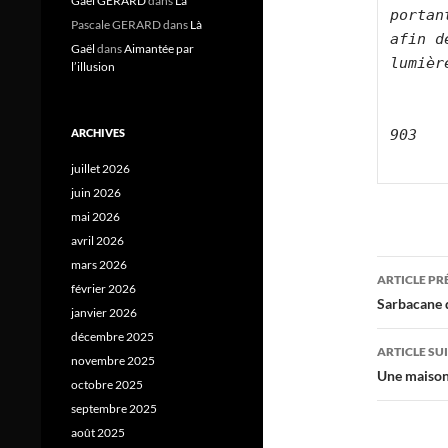
Gael GERARD
dans
Là
portan
Pascale GERARD
dans
Là
afin d
Gaël
dans
Aimantée par
lumièr
l’illusion
903
ARCHIVES
juillet 2026
juin 2026
mai 2026
avril 2026
Navig
mars 2026
ARTICLE P
février 2026
des
Sarbacane 
janvier 2026
articl
décembre 2025
ARTICLE SU
novembre 2025
Une maison 
octobre 2025
septembre 2025
août 2025