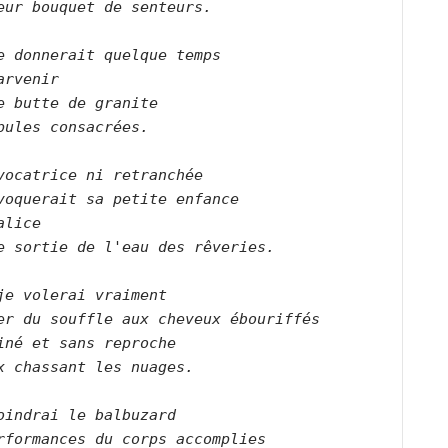
eur bouquet de senteurs.       

e donnerait quelque temps    

arvenir   

e butte de granite   

pules consacrées.      

vocatrice ni retranchée   

voquerait sa petite enfance   

alice   

e sortie de l'eau des rêveries.      

je volerai vraiment    

er du souffle aux cheveux ébouriffés   

iné et sans reproche   

x chassant les nuages.      

oindrai le balbuzard   

rformances du corps accomplies   
