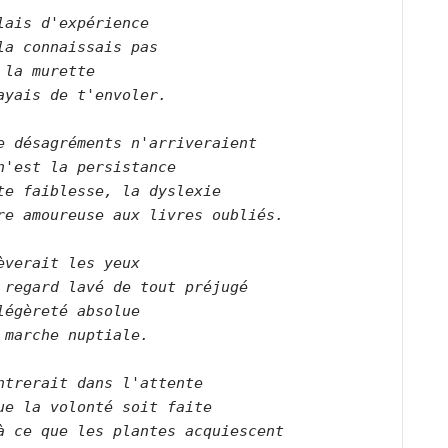
lais d'expérience   

la connaissais pas   

 la murette   

ayais de t'envoler.      

e désagréments n'arriveraient    

n'est la persistance   

te faiblesse, la dyslexie   

re amoureuse aux livres oubliés.      

èverait les yeux   

 regard lavé de tout préjugé   

légèreté absolue   

 marche nuptiale.      

ntrerait dans l'attente   

ue la volonté soit faite   

à ce que les plantes acquiescent   
