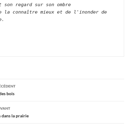
t son regard sur son ombre   

e la connaître mieux et de l'inonder de 
e.      

ation
RÉCÉDENT
des bois
es
IVANT
dans la prairie