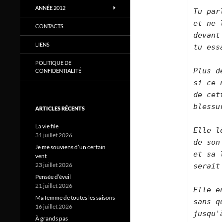
ANNÉE 2012
Tu par
et ne 
CONTACTS
devant
LIENS
tu ess
POLITIQUE DE
Plus d
CONFIDENTIALITÉ
si ce 
de cet
blessu
ARTICLES RÉCENTS
La vie file
Elle l
31 juillet 2026
de son
Je me souviens d’un certain
et sa 
vent
23 juillet 2026
serait
Pensée d’éveil
21 juillet 2026
Elle e
Ma femme de toutes les saisons
sans q
16 juillet 2026
jusqu'
À grands pas