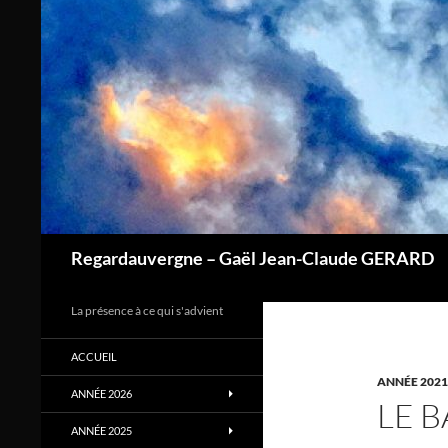
Aller
au
contenu
Regardauvergne – Gaël Jean-Claude GERARD
La présence à ce qui s'advient
ACCUEIL
ANNÉE 2021
ANNÉE 2026
LE 
ANNÉE 2025