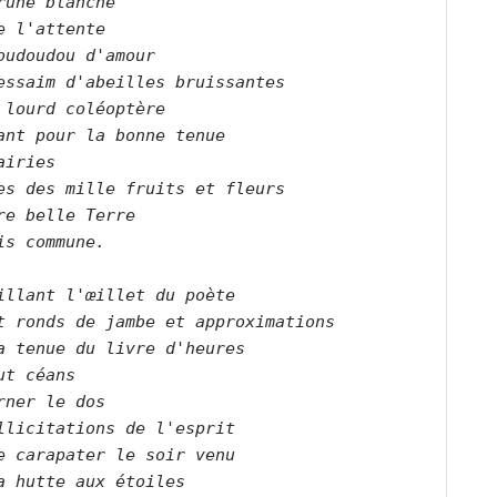
rune blanche   

e l'attente   

oudoudou d'amour   

essaim d'abeilles bruissantes   

 lourd coléoptère   

ant pour la bonne tenue   

airies   

es des mille fruits et fleurs   

re belle Terre   

is commune.      

illant l'œillet du poète   

t ronds de jambe et approximations   

a tenue du livre d'heures   

ut céans   

rner le dos   

llicitations de l'esprit   

e carapater le soir venu   

a hutte aux étoiles   
