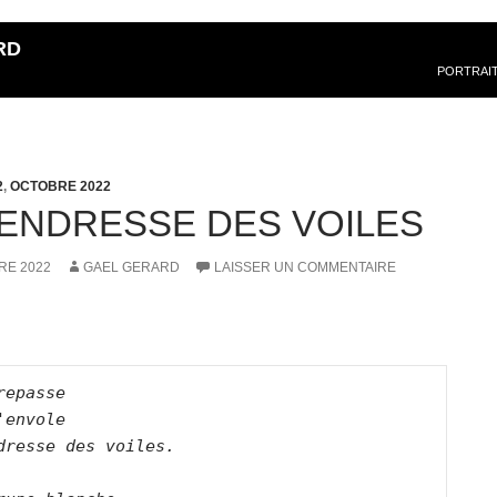
RD
PORTRAI
2
,
OCTOBRE 2022
TENDRESSE DES VOILES
RE 2022
GAEL GERARD
LAISSER UN COMMENTAIRE
repasse   

'envole   

dresse des voiles.      
