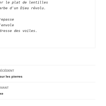
er le plat de lentilles   

arbe d'un Dieu révolu.      

repasse   

'envole   

dresse des voiles.      

ation
RÉCÉDENT
ur les pierres
es
UIVANT
xe