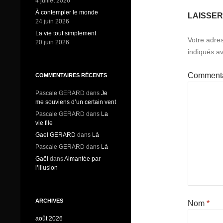
4 juillet 2026
À contempler le monde
LAISSE
24 juin 2026
La vie tout simplement
Votre adres
20 juin 2026
indiqués a
Comment
COMMENTAIRES RÉCENTS
Pascale GERARD
dans
Je
me souviens d’un certain vent
Pascale GERARD
dans
La
vie file
Gael GERARD
dans
Là
Pascale GERARD
dans
Là
Gaël
dans
Aimantée par
l’illusion
ARCHIVES
Nom
*
août 2026