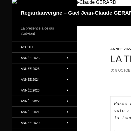
Aller
au
Regardauvergne – Gaël Jean-Claude GERA
contenu
La présence à ce qui
s'advient
ACCUEIL
ANNÉE 202
LA 
ANNÉE 2026
ANNÉE 2025
8 OCTOB
ANNÉE 2024
ANNÉE 2023
ANNÉE 2022
Passe 
vole s
ANNÉE 2021
la ten
ANNÉE 2020