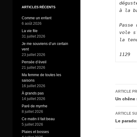
dégust
ARTICLES RÉCENTS
à la b
Comme un enfant
6 août 2026
Passe 
La vie file
vole s
31 juillet 2026
la ten
Je me souviens d’un certain
vent
23 juillet 2026
Pensée d’éveil
21 juillet 2026
Ma femme de toutes les
saisons
16 juillet 2026
Navig
ARTICLE P
À grands pas
des
Un chêne s
14 juillet 2026
Paré de myrrhe
articl
8 juillet 2026
ARTICLE S
Ce matin il fait beau
Le parado
5 juillet 2026
Plaies et bosses