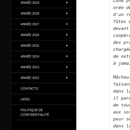
Lune p
ANNÉE 2019
orée d
ANNÉE 2018
d'un r
fûtes 
ANNÉE 2017
devant
coopér
ANNÉE 2016
des pr
ANNÉE 2015
chargé
de not
ANNÉE 2014
à jama
ANNÉE 2013
Mâchou
ANNÉE 2012
faisan
CONTACTS
dans l
il par
LIENS
de tou
POLITIQUE DE
aux so
CONFIDENTIALITÉ
pour s
dans l