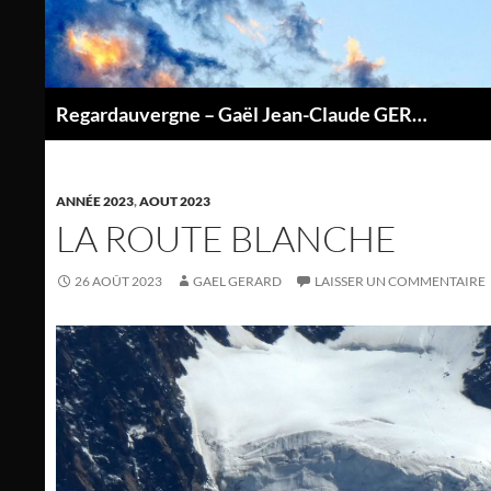
Aller
au
contenu
Regardauvergne – Gaël Jean-Claude GERARD
P
ANNÉE 2023
,
AOUT 2023
LA ROUTE BLANCHE
26 AOÛT 2023
GAEL GERARD
LAISSER UN COMMENTAIRE