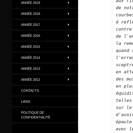
aux ri
ANNÉE 2019
de not
ANNÉE 2018
courbe
à refl
ANNÉE 2017
contre
de l'e
ANNÉE 2016
la rem
ANNÉE 2015
quand 
l'erre
ANNÉE 2014
sceptr
ANNÉE 2013
en att
des mu
ANNÉE 2012
en ple
CONTACTS
équidi
telles
LIENS
sur le
POLITIQUE DE
d'avoi
CONFIDENTIALITÉ
épaule
avec l