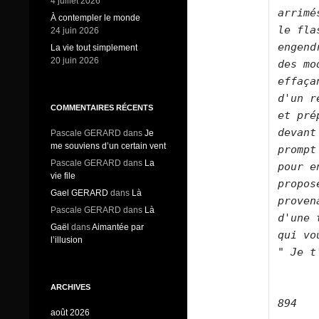
4 juillet 2026
arrimé
À contempler le monde
le fla
24 juin 2026
engend
La vie tout simplement
20 juin 2026
des mo
effaça
d'un r
COMMENTAIRES RÉCENTS
et pré
devant
Pascale GERARD
dans
Je
me souviens d’un certain vent
prompt
Pascale GERARD
dans
La
pour e
vie file
propos
Gael GERARD
dans
Là
proven
Pascale GERARD
dans
Là
d'une 
Gaël
dans
Aimantée par
qui vo
l’illusion
" Je t
ARCHIVES
894
août 2026