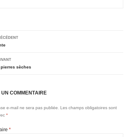
ation
RÉCÉDENT
nte
es
UIVANT
 pierres sèches
R UN COMMENTAIRE
se e-mail ne sera pas publiée.
Les champs obligatoires sont
vec
*
aire
*