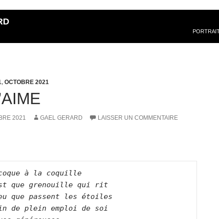
RD
PORTRAI
1
,
OCTOBRE 2021
’AIME
BRE 2021
GAEL GERARD
LAISSER UN COMMENTAIRE
coque à la coquille   

st que grenouille qui rit   

eu que passent les étoiles    

in de plein emploi de soi   
