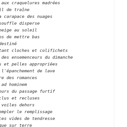
 aux craquelures madrées   

il de traîne   

a carapace des nuages   

souffle disperse   

neige au soleil   

ps de mettre bas   

destiné   

tant cloches et colifichets   

 des ensemenceurs du dimanche   

s et pelles appropriées   

 l'épanchement de lave   

re des romances   

 ad hominem   
ours du passage furtif   

clus et recluses   

 voiles dehors   

empler le remplissage   

ces vides de tendresse   

que sur terre   
