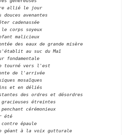
ves généreuses   

re allié le jour   

s douces avenantes   

éter cadenassée   

 le corps soyeux  

nfant malicieux   

ontée des eaux de grande misère   

s'établit au suc du Maï   

ur fondamentale   

e tourné vers l'est   

ente de l'arrivée   

siques mosaïques   

ins et en déliés   

stantes des ordres et désordres   

 gracieuses étreintes   

 penchant cérémonieux   

r été   

 contre épaule   

e géant à la voix gutturale   
