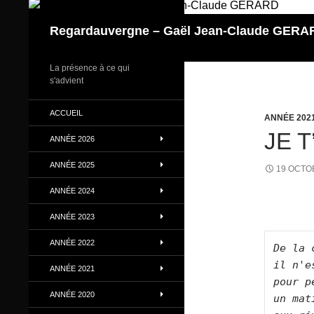
Aller
au
Regardauvergne – Gaël Jean-Claude GERA
contenu
La présence à ce qui
s'advient
ACCUEIL
ANNÉE 202
JE T
ANNÉE 2026
ANNÉE 2025
19 OCTO
ANNÉE 2024
ANNÉE 2023
ANNÉE 2022
De la 
il n'e
ANNÉE 2021
pour p
ANNÉE 2020
un mat