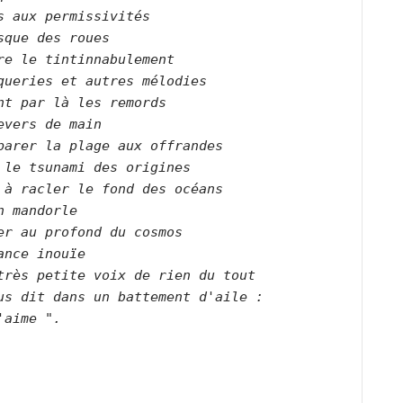
s aux permissivités   

sque des roues   

re le tintinnabulement   

queries et autres mélodies   

nt par là les remords   

evers de main   

parer la plage aux offrandes  

 le tsunami des origines   

 à racler le fond des océans   

n mandorle   

er au profond du cosmos   

ance inouïe   
très petite voix de rien du tout   

us dit dans un battement d'aile :   

'aime ".      
