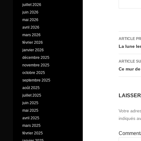
juillet 2026
juin 2026
mai 2026
avril 2026
Navig
mars 2026
ARTICLE P
février 2026
des
La lune le
janvier 2026
articl
décembre 2025
ARTICLE S
novembre 2025
Ce mur de
octobre 2025
septembre 2025
août 2025
LAISSE
juillet 2025
juin 2025
mai 2025
Votre adres
avril 2025
indiqués a
mars 2025
Comment
février 2025
janvier 2025