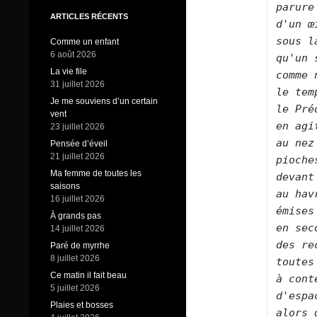
parure
ARTICLES RÉCENTS
d'un œ
sous l
Comme un enfant
6 août 2026
qu'un 
La vie file
comme 
31 juillet 2026
le tem
Je me souviens d’un certain
le Pré
vent
en agi
23 juillet 2026
au nez
Pensée d’éveil
21 juillet 2026
pioche
Ma femme de toutes les
devant
saisons
au hav
16 juillet 2026
émises
À grands pas
en sec
14 juillet 2026
des re
Paré de myrrhe
8 juillet 2026
toutes
Ce matin il fait beau
à cont
5 juillet 2026
d'espa
Plaies et bosses
alors 