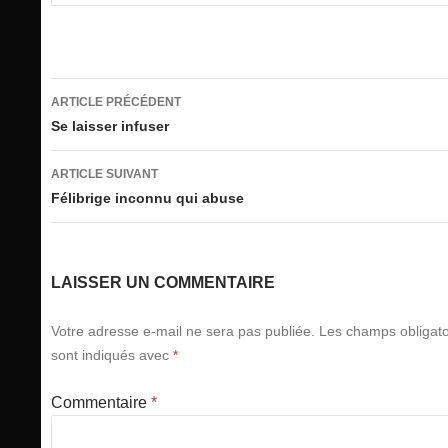
Navigation
ARTICLE PRÉCÉDENT
des
Se laisser infuser
articles
ARTICLE SUIVANT
Félibrige inconnu qui abuse
LAISSER UN COMMENTAIRE
Votre adresse e-mail ne sera pas publiée.
Les champs obligato
sont indiqués avec
*
Commentaire
*