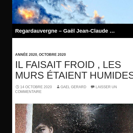
Aller
au
contenu
Regardauvergne – Gaël Jean-Claude GERARD
ANNÉE 2020
,
OCTOBRE 2020
IL FAISAIT FROID , LES
MURS ÉTAIENT HUMIDE
14 OCTOBRE 2020
GAEL GERARD
LAISSER UN
COMMENTAIRE