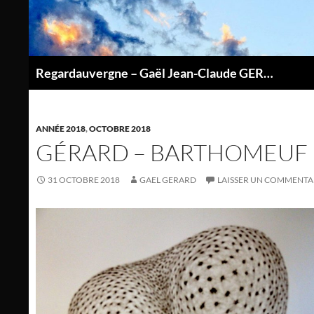
Aller
au
contenu
Regardauvergne – Gaël Jean-Claude GERARD
P
ANNÉE 2018
,
OCTOBRE 2018
GÉRARD – BARTHOMEUF
31 OCTOBRE 2018
GAEL GERARD
LAISSER UN COMMENTA