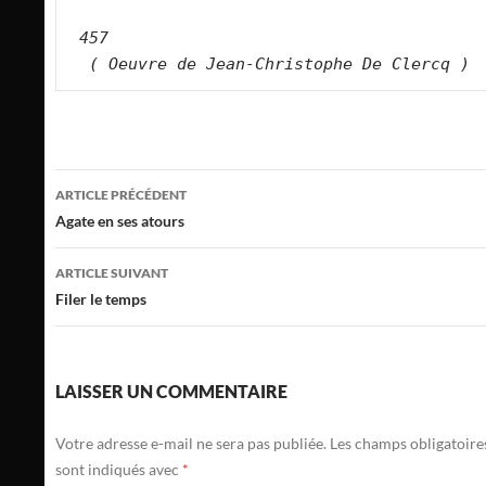
457
( Oeuvre de Jean-Christophe De Clercq )
Navigation
ARTICLE PRÉCÉDENT
des
Agate en ses atours
articles
ARTICLE SUIVANT
Filer le temps
LAISSER UN COMMENTAIRE
Votre adresse e-mail ne sera pas publiée.
Les champs obligatoire
sont indiqués avec
*