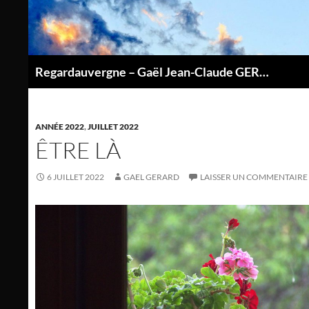
Aller
au
contenu
Regardauvergne – Gaël Jean-Claude GERARD
P
ANNÉE 2022
,
JUILLET 2022
ÊTRE LÀ
6 JUILLET 2022
GAEL GERARD
LAISSER UN COMMENTAIRE