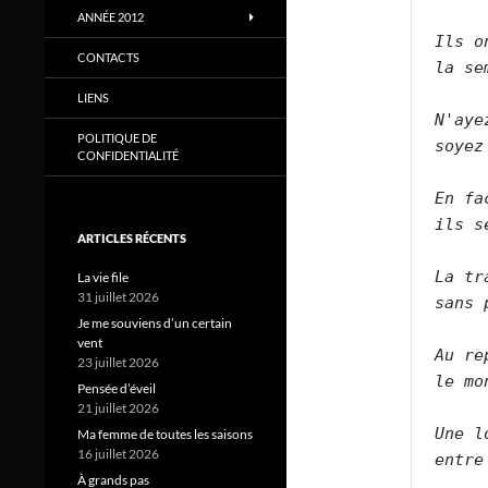
ANNÉE 2012
Ils o
CONTACTS
la se
LIENS
N'aye
POLITIQUE DE
soyez
CONFIDENTIALITÉ
En fa
ils s
ARTICLES RÉCENTS
La tr
La vie file
31 juillet 2026
sans 
Je me souviens d’un certain
vent
Au re
23 juillet 2026
le mo
Pensée d’éveil
21 juillet 2026
Une l
Ma femme de toutes les saisons
16 juillet 2026
entre
À grands pas