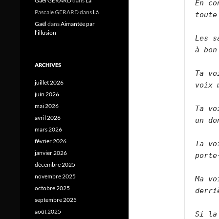
Gael GERARD
dans
Là
En co
Pascale GERARD
dans
Là
toute
Gaël
dans
Aimantée par
l’illusion
Les s
à bon
ARCHIVES
Ta vo
juillet 2026
voix 
juin 2026
mai 2026
Ta vo
avril 2026
un do
mars 2026
février 2026
Ta vo
janvier 2026
porte
décembre 2025
novembre 2025
Ma vo
octobre 2025
derri
septembre 2025
août 2025
Si la