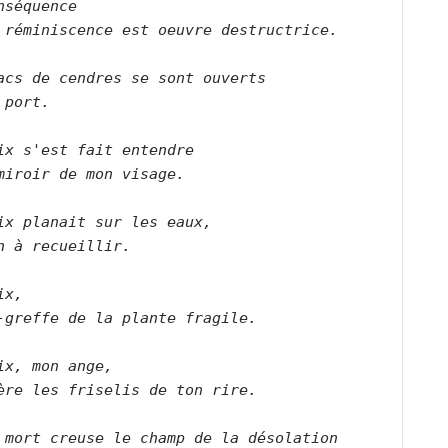
nséquence
 réminiscence est oeuvre destructrice.
acs de cendres se sont ouverts
 port.
ix s'est fait entendre
miroir de mon visage.
ix planait sur les eaux,
n à recueillir.
ix,
-greffe de la plante fragile.
ix, mon ange,
ère les friselis de ton rire.
 mort creuse le champ de la désolation