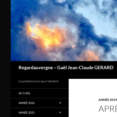
Aller
au
contenu
Regardauvergne – Gaël Jean-Claude GERARD
La présence à ce qui s'advient
ACCUEIL
ANNÉE 2019
ANNÉE 2026
APR
ANNÉE 2025