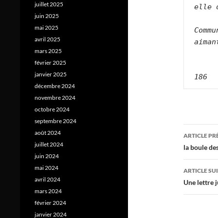
juillet 2025
elle 
juin 2025
mai 2025
Commu
avril 2025
aiman
mars 2025
février 2025
janvier 2025
186
décembre 2024
novembre 2024
octobre 2024
septembre 2024
Navig
août 2024
ARTICLE P
juillet 2024
des
la boule de
juin 2024
articl
mai 2024
ARTICLE SU
avril 2024
Une lettre j
mars 2024
février 2024
janvier 2024