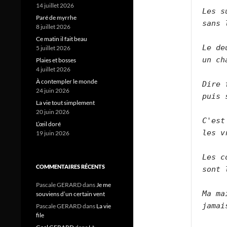
14 juillet 2026
Les s
Paré de myrrhe
sans 
8 juillet 2026
Ce matin il fait beau
Le de
5 juillet 2026
un ch
Plaies et bosses
4 juillet 2026
À contempler le monde
Dire 
24 juin 2026
puis 
La vie tout simplement
20 juin 2026
C'est
L’œil doré
les v
19 juin 2026
Les c
COMMENTAIRES RÉCENTS
sont 
Pascale GERARD
dans
Je me
Ma ma
souviens d’un certain vent
jamai
Pascale GERARD
dans
La vie
file