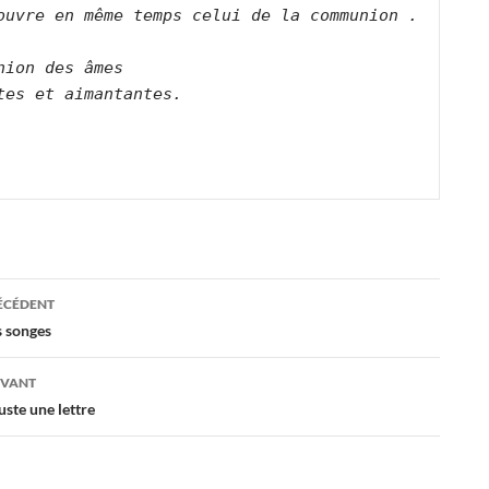
ouvre en même temps celui de la communion .
nion des âmes 
tes et aimantantes.
ation
RÉCÉDENT
s songes
es
IVANT
uste une lettre