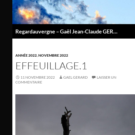
Aller
au
contenu
Regardauvergne – Gaël Jean-Claude GERARD
P
ANNÉE 2022
,
NOVEMBRE 2022
EFFEUILLAGE.1
11 NOVEMBRE 2022
GAEL GERARD
LAISSER UN
COMMENTAIRE