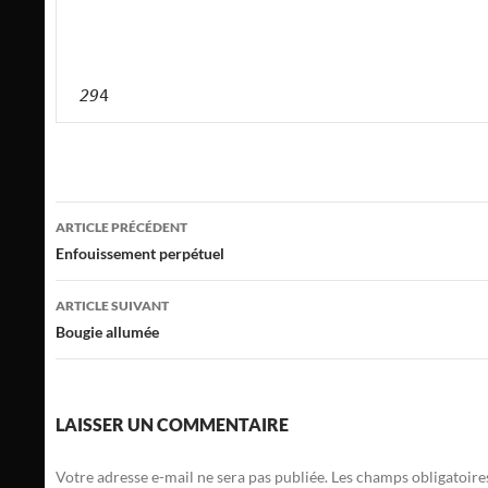
29
4
Navigation
ARTICLE PRÉCÉDENT
des
Enfouissement perpétuel
articles
ARTICLE SUIVANT
Bougie allumée
LAISSER UN COMMENTAIRE
Votre adresse e-mail ne sera pas publiée.
Les champs obligatoire