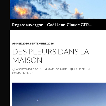
Aller
au
contenu
Regardauvergne – Gaël Jean-Claude GERARD
P
ANNÉE 2016
,
SEPTEMBRE 2016
DES PLEURS DANS LA
MAISON
6 SEPTEMBRE 2016
GAEL GERARD
LAISSER UN
COMMENTAIRE