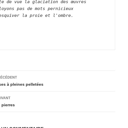
te de vue la glaciation des œuvres    
loyons pas de mots pernicieux    
esquiver la proie et l'ombre.        
ation
RÉCÉDENT
es à pleines pelletées
es
UIVANT
 pierres