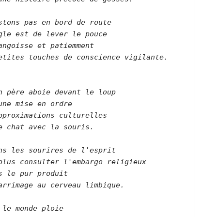
stons pas en bord de route    
gle est de lever le pouce    
angoisse et patiemment    
etites touches de conscience vigilante.    
n père aboie devant le loup    
une mise en ordre    
pproximations culturelles    
e chat avec la souris.        
ns les sourires de l'esprit    
plus consulter l'embargo religieux    
s le pur produit    
arrimage au cerveau limbique.        
 le monde ploie    