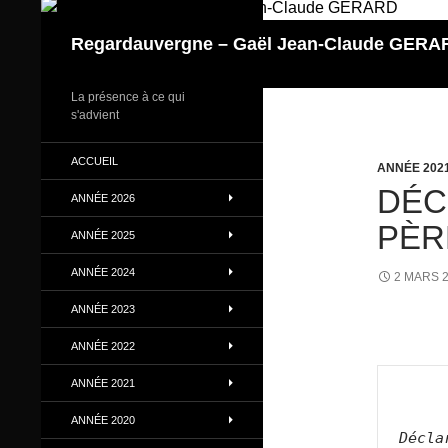
Aller
au
Regardauvergne – Gaël Jean-Claude GERA
contenu
La présence à ce qui
s'advient
ACCUEIL
ANNÉE 202
DÉC
ANNÉE 2026
PÈR
ANNÉE 2025
ANNÉE 2024
2 MARS 
ANNÉE 2023
ANNÉE 2022
ANNÉE 2021
ANNÉE 2020
Décla