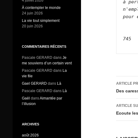
4 juillet 2026
à per
À contempler le monde
n'emp
24 juin 2026
pour 
La vie tout simplement
20 juin 2026
745
COMMENTAIRES RÉCENTS
Pascale GERARD
dans
Je
me souviens d’un certain vent
Pascale GERARD
dans
La
vie file
Navig
Gael GERARD
dans
Là
ARTICLE P
des
Des caress
Pascale GERARD
dans
Là
Gaël
dans
Aimantée par
articl
l’illusion
ARTICLE S
Ecoute les
ARCHIVES
août 2026