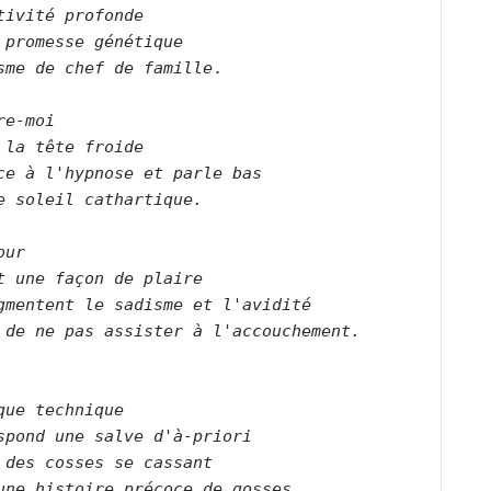
tivité profonde    
 promesse génétique
sme de chef de famille
re-moi    
 la tête froide    
ce à l'hypnose et parle bas    
e soleil cathartique.        
our    
t une façon de plaire    
gmentent le sadisme et l'avidité    
 de ne pas assister à l'accouchement.      
que technique    
spond une salve d'à-priori    
 des cosses se cassant    
une histoire précoce de gosses.        