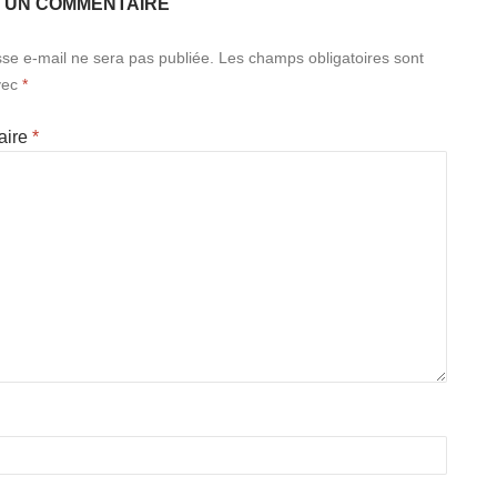
R UN COMMENTAIRE
se e-mail ne sera pas publiée.
Les champs obligatoires sont
vec
*
aire
*