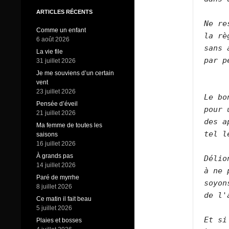
ARTICLES RÉCENTS
Ne re
Comme un enfant
la rè
6 août 2026
sans 
La vie file
par p
31 juillet 2026
Je me souviens d’un certain
vent
23 juillet 2026
Le bo
Pensée d’éveil
pour 
21 juillet 2026
des a
Ma femme de toutes les
tel l
saisons
16 juillet 2026
À grands pas
Délio
14 juillet 2026
à ne 
Paré de myrrhe
soyon
8 juillet 2026
de l'
Ce matin il fait beau
5 juillet 2026
Et si
Plaies et bosses