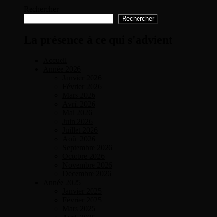
Rechercher
Rechercher
La présence à ce qui s'advient
Accueil
Année 2026
Janvier 2026
Février 2026
Mars 2026
Avril 2026
Mai 2026
Juin 2026
Juillet 2026
Août 2026
Septembre 2026
Octobre 2026
Novembre 2026
Décembre 2026
Année 2025
Janvier 2025
Février 2025
Mars 2025