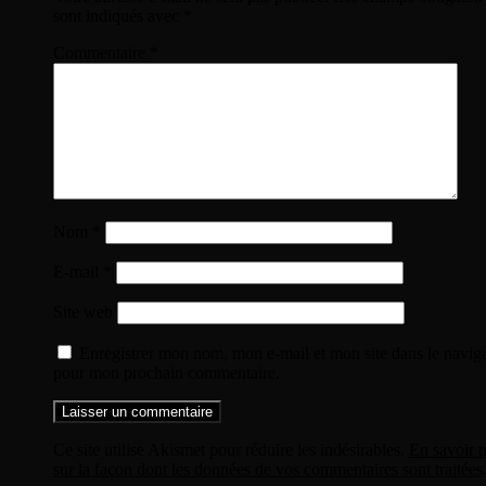
sont indiqués avec
*
Commentaire
*
Nom
*
E-mail
*
Site web
Enregistrer mon nom, mon e-mail et mon site dans le navig
pour mon prochain commentaire.
Ce site utilise Akismet pour réduire les indésirables.
En savoir p
sur la façon dont les données de vos commentaires sont traitées