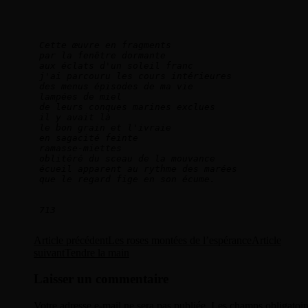
Cette œuvre en fragments    
par la fenêtre dormante    
aux éclats d'un soleil franc    
j'ai parcouru les cours intérieures    
des menus épisodes de ma vie    
lampées de miel    
de leurs conques marines exclues    
il y avait là    
le bon grain et l'ivraie    
en sagacité feinte    
ramasse-miettes    
oblitéré du sceau de la mouvance    
écueil apparent au rythme des marées    
que le regard fige en son écume.        
713
Navigation
Article précédent
Les roses montées de l’espérance
Article
suivant
Tendre la main
des
articles
Laisser un commentaire
Votre adresse e-mail ne sera pas publiée.
Les champs obligatoir