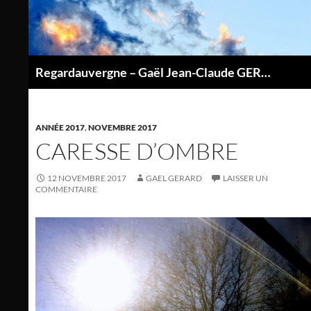
Aller
au
contenu
Regardauvergne – Gaël Jean-Claude GERARD
P
ANNÉE 2017
,
NOVEMBRE 2017
CARESSE D’OMBRE
12 NOVEMBRE 2017
GAEL GERARD
LAISSER UN
COMMENTAIRE