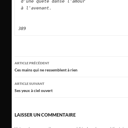
d'une quête danse l'amour   
à l'avenant.   
389
Navigation
ARTICLE PRÉCÉDENT
des
Ces mains qui ne ressemblent à rien
articles
ARTICLE SUIVANT
Ses yeux à ciel ouvert
LAISSER UN COMMENTAIRE