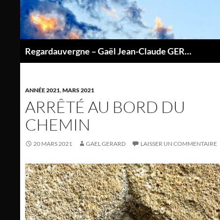
Aller
au
contenu
Regardauvergne – Gaël Jean-Claude GERARD
P
ANNÉE 2021
,
MARS 2021
ARRÊTÉ AU BORD DU
CHEMIN
20 MARS 2021
GAEL GERARD
LAISSER UN COMMENTAIRE