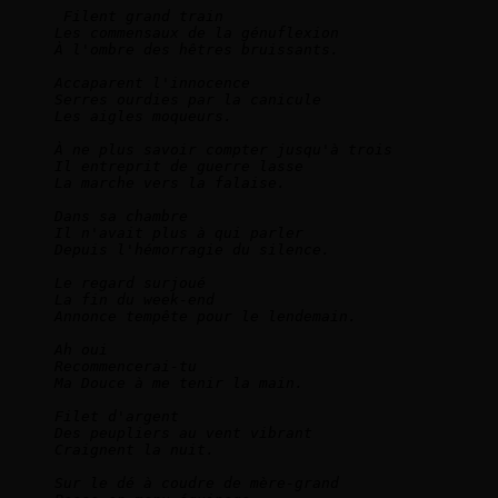
Filent grand train   

Les commensaux de la génuflexion   

À l'ombre des hêtres bruissants.      

Accaparent l'innocence   

Serres ourdies par la canicule   

Les aigles moqueurs.      

À ne plus savoir compter jusqu'à trois   

Il entreprit de guerre lasse   

La marche vers la falaise.      

Dans sa chambre   

Il n'avait plus à qui parler   

Depuis l'hémorragie du silence.      

Le regard surjoué   

La fin du week-end   

Annonce tempête pour le lendemain.      

Ah oui   

Recommencerai-tu   

Ma Douce à me tenir la main.

Filet d'argent

Des peupliers au vent vibrant

Craignent la nuit.

Sur le dé à coudre de mère-grand
