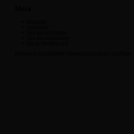
Méta
Inscription
Connexion
Flux des publications
Flux des commentaires
Site de WordPress-FR
Politique de confidentialité
Fièrement propulsé par WordPress