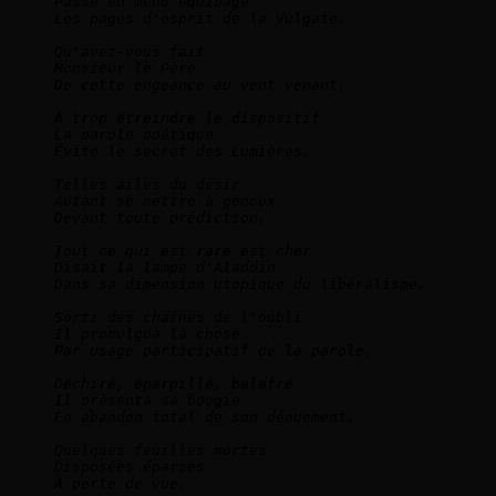
Passe en menu équipage

Les pages d'esprit de la Vulgate.

Qu'avez-vous fait

Monsieur le Père

De cette engeance au vent venant.

À trop étreindre le dispositif

La parole poétique

Évite le secret des Lumières.

Telles ailes du désir

Autant se mettre à genoux

Devant toute prédiction.

Tout ce qui est rare est cher

Disait la lampe d'Aladdin

Dans sa dimension utopique du libéralisme.

Sorti des chaînes de l'oubli

Il promulgua la chose 

Par usage participatif de la parole.

Déchiré, éparpillé, balafré

Il présenta sa bougie

En abandon total de son dénuement.

Quelques feuilles mortes

Disposées éparses 

À perte de vue.
