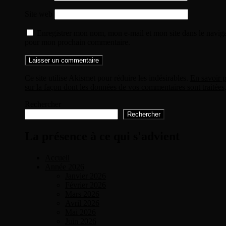
Site web
Enregistrer mon nom, mon e-mail et mon site dans le navig
pour mon prochain commentaire.
Ce site utilise Akismet pour réduire les indésirables.
En savoir p
sur la façon dont les données de vos commentaires sont traitées
Rechercher
Rechercher
La présence à ce qui s'advient
Accueil
Année 2026
Janvier 2026
Février 2026
Mars 2026
Avril 2026
Mai 2026
Juin 2026