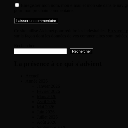
Enregistrer mon nom, mon e-mail et mon site dans le navig
pour mon prochain commentaire.
Ce site utilise Akismet pour réduire les indésirables.
En savoir p
sur la façon dont les données de vos commentaires sont traitées
Rechercher
Rechercher
La présence à ce qui s'advient
Accueil
Année 2026
Janvier 2026
Février 2026
Mars 2026
Avril 2026
Mai 2026
Juin 2026
Juillet 2026
Août 2026
Septembre 2026