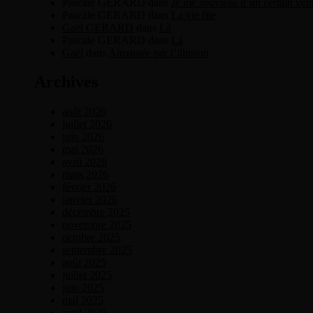
Pascale GERARD
dans
Je me souviens d’un certain ven
Pascale GERARD
dans
La vie file
Gael GERARD
dans
Là
Pascale GERARD
dans
Là
Gaël
dans
Aimantée par l’illusion
Archives
août 2026
juillet 2026
juin 2026
mai 2026
avril 2026
mars 2026
février 2026
janvier 2026
décembre 2025
novembre 2025
octobre 2025
septembre 2025
août 2025
juillet 2025
juin 2025
mai 2025
avril 2025