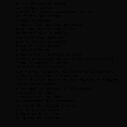
en rondes chaleureuses
aux marges d'été
des mains maigres pommadent la pâte
de fleurs des champs
nuages pommelés
trouant leur manteau de pluie
pour une écoute singulière
et bondir sur le râble
des minérales églises
que le miroir ausculte
étrange retournement
à point d'heure
d'entre les brûlantes paroles
lentes poussières dévalant le rai de soleil
l'odeur emplit la pièce
il n'est de politesse
que formes vivantes et blessures saignantes
sons et lumières à l'unisson
l'œil bibelot délivrant la cohorte du langage
saisissante sangle
enserrant le mystère irréfragable
invisible errance
traçant noir sur noir
au carrefour des conquêtes
le signe du partage à venir
sur le sac de toile
à bout de bras tenu
en guise de viatique .